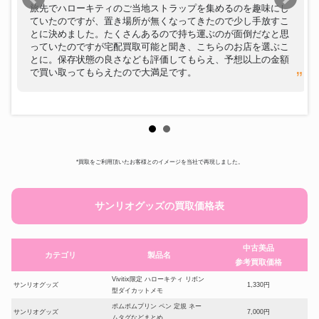
旅先でハローキティのご当地ストラップを集めるのを趣味にし
ていたのですが、置き場所が無くなってきたので少し手放すこ
とに決めました。たくさんあるので持ち運ぶのが面倒だなと思
っていたのですが宅配買取可能と聞き、こちらのお店を選ぶこ
とに。保存状態の良さなども評価してもらえ、予想以上の金額
で買い取ってもらえたので大満足です。
*買取をご利用頂いたお客様とのイメージを当社で再現しました。
サンリオグッズの買取価格表
中古美品
カテゴリ
製品名
参考買取価格
Vivitix限定 ハローキティ リボン
サンリオグッズ
1,330円
型ダイカットメモ
ポムポムプリン ペン 定規 ネー
サンリオグッズ
7,000円
ムタグなどまとめ