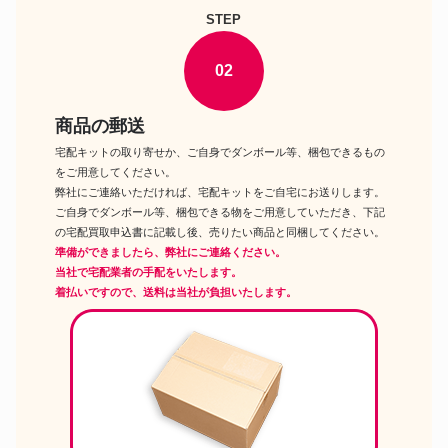
タグ付 マイメロディ マイメロ
STEP
マイメロディのぬいぐるみ
40th ローズラビリンス ぬいぐる
み DX
02
TOPTOY 限定 SARIO サンリオ
クロミ マイメロ ポムポムプリン
クロミのぬいぐるみ
レストランシリーズ6個入りアソ
ートボックス
商品の郵送
北海道 雪ウサギ ドーム型 うさ
宅配キットの取り寄せか、ご自身でダンボール等、梱包できるもの
ご当地グッズ
ぎ 兎 ラビットご当地キティ ボ
をご用意してください。
ールペン ハローキティ サンリオ
弊社にご連絡いただければ、宅配キットをご自宅にお送りします。
バッドばつ丸 ぬいぐるみ ピュー
旧サンリオピューロランド商品
ロランド限定 マスコット ドール
ご自身でダンボール等、梱包できる物をご用意していただき、下記
ボート 1999 サンリオ DE
の宅配買取申込書に記載し後、売りたい商品と同梱してください。
旧サンリオ ウメ屋雑貨店 豆本型
準備ができましたら、弊社にご連絡ください。
サンリオの文房具
手帳メモ 帳文房具ファンシーグ
当社で宅配業者の手配をいたします。
ッズ
着払いですので、送料は当社が負担いたします。