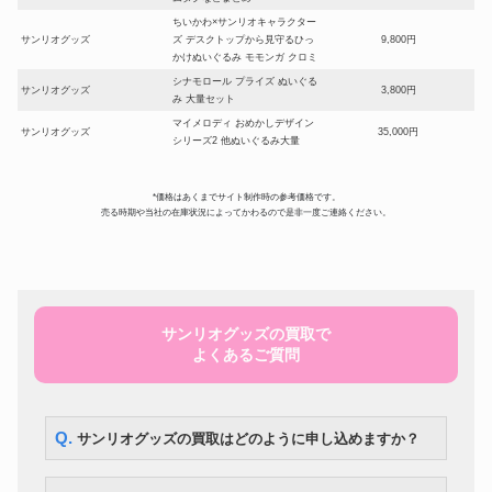
ちいかわ×サンリオキャラクター
サンリオグッズ
ズ デスクトップから見守るひっ
9,800円
かけぬいぐるみ モモンガ クロミ
シナモロール プライズ ぬいぐる
サンリオグッズ
3,800円
み 大量セット
マイメロディ おめかしデザイン
サンリオグッズ
35,000円
シリーズ2 他ぬいぐるみ大量
サンリオグッズ
クロミ ぬいぐるみ等大量
5,600円
リトルツインスターズ キキララ
*価格はあくまでサイト制作時の参考価格です。
サンリオグッズ
ソフビドール お洋服セットまと
7,700円
売る時期や当社の在庫状況によってかわるので是非一度ご連絡ください。
めて
ハンギョドン ぬいぐるみ クッシ
サンリオグッズ
4,900円
ョン リュック他まとめて
けろけろけろっぴの大冒険２ フ
サンリオグッズ
2,240円
ァミコンソフト 箱・説明書付
サンリオグッズの買取で
レトロサンリオ けろけろけろっ
サンリオグッズ
ぴ 食器 マグカップ 茶碗 グラス
3,220円
よくあるご質問
まとめて
トミーテック 鉄道コレクショ
サンリオグッズ
ン 西武鉄道30000系 ぐでたま
5,250円
スマイルトレイン基本3両セット
Q. サンリオグッズの買取はどのように申し込めますか？
ぐでたま たまごっち カバーセッ
サンリオグッズ
2,800円
ト
ご当地キティ シャープペン ボ