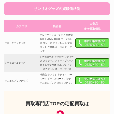
サンリオグッズの買取価格例
中古美品
カテゴリ
製品名
参考買取価格
ハローキティストラップ 文教堂
限定 I LOVE books バージョン
ハローキティグッズ
本 サンリオ キティちゃん マス
コット ご当地 キーホルダー グ
ッズ
シナモロール アウター レディー
ス スタジャン スイートブルース
シナモロールグッズ
カイ L サンリオ 丸眞 プレゼン
ト スカジャン オーバーサイズ
非売品 サンリオ キティ ハロー
キティ ダッフルコート バッグ
ポムポムプリングッズ
ポムポムプリン コロコロクリリ
ン バック 冬 ウインター
リカちゃん マイメロディ スウィ
マイメロディグッズ
ートピンクスタイルスタイリッ
シュドールコレクション
買取専門店TOPの宅配買取は
A BATHING APE BAPE KAWS
SANRIO サンリオ SHARK