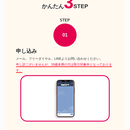
3
クロミグッズ
HOODIE シャークパーカー スウ
かんたん
STEP
ェット MULTI クロミちゃん
kitty XL シナモンロール
KORG コンボ チューナー メト
STEP
リトルツインスターズグッズ
ロノーム TM-60 リトルツインス
ターズ キキララ TM-60-STS
MINISO 限定 サンリオハンギョ
01
ハンギョドングッズ
ドン表情シリーズ フィギュア 8
個入り アソートボックス
サンリオ けろけろけろっぴ 貯金
申し込み
けろけろけろっぴグッズ
箱 高さ約23cm 陶器製
メール、フリーダイヤル、LINEよりお問い合わせください。
たまごっち ぐでたまたまごっち
ぐでたまグッズ
カバセット おすわりぐでたま
申し訳ございませんが、18歳未満の方は取引対象外となっておりま
ver.
す。
リーメント キキララ キラキラ
キキララグッズ
おかしファクトリー
ステンレス スチールラット 世界
サンリオSF文庫
を救う サンリオSF文庫 ハリイ
ハリスン 1979初版
サンリオ 50th からくり壁掛け時
サンリオのぬいぐるみ
計
キティ×チャッキー ぬいぐるみ
セット USJ 2018 ハロウィン 限
ハローキティのぬいぐるみ
定 Halloween ユニバーサルスタ
ジオ キティ