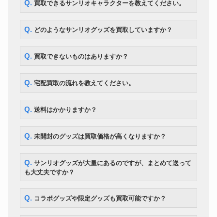
Q. 買取できるサンリオキャラクターを教えてください。
サンリオグッズ
5,070円
ールペン 大量
ご当地キティ 根付 まとめて
サンリオグッズ
（千葉、グアム、サイパン限定
10,150円
Q. どのようなサンリオグッズを買取していますか？
等）
ポチャッコ ぬいぐるみ まとめ
サンリオグッズ
6,300円
て
Q. 買取できないものはありますか？
ゲームボーイアドバンス ハロー
サンリオグッズ
12,600円
キティ スペシャルボックス
マシュマロみたいなふわふわに
Q. 宅配買取の流れを教えてください。
サンリオグッズ
35,000円
ゃんこ ぬいぐるみ 他大量
TOHO ハローキティ エンジェル
サンリオグッズ
生誕25周年限定品 いつもいっし
6,300円
Q. 送料はかかりますか？
ょね 大型ラジコン
2004年 ビーンズドール チャー
サンリオグッズ
ミーキティ ぬいぐるみ メモ帳
11,900円
Q. 未開封のグッズは買取価格が高くなりますか？
まとめて
Q. サンリオグッズが大量にあるのですが、まとめて送って
も大丈夫ですか？
Q. コラボグッズや限定グッズも買取可能ですか？