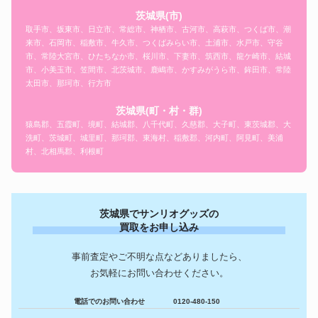
茨城県(市)
取手市、坂東市、日立市、常総市、神栖市、古河市、高萩市、つくば市、潮
来市、石岡市、稲敷市、牛久市、つくばみらい市、土浦市、水戸市、守谷
市、常陸大宮市、ひたちなか市、桜川市、下妻市、筑西市、龍ケ崎市、結城
市、小美玉市、笠間市、北茨城市、鹿嶋市、かすみがうら市、鉾田市、常陸
太田市、那珂市、行方市
茨城県(町・村・群)
猿島郡、五霞町、境町、結城郡、八千代町、久慈郡、大子町、東茨城郡、大
洗町、茨城町、城里町、那珂郡、東海村、稲敷郡、河内町、阿見町、美浦
村、北相馬郡、利根町
茨城県でサンリオグッズの
買取をお申し込み
事前査定やご不明な点などありましたら、
お気軽にお問い合わせください。
電話でのお問い合わせ
0120-480-150