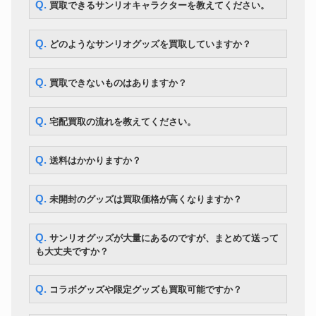
ご当地キティ シャープペン ボ
Q. 買取できるサンリオキャラクターを教えてください。
サンリオグッズ
5,070円
ールペン 大量
ご当地キティ 根付 まとめて
サンリオグッズ
（千葉、グアム、サイパン限定
10,150円
Q. どのようなサンリオグッズを買取していますか？
等）
ポチャッコ ぬいぐるみ まとめ
サンリオグッズ
6,300円
て
Q. 買取できないものはありますか？
ゲームボーイアドバンス ハロー
サンリオグッズ
12,600円
キティ スペシャルボックス
マシュマロみたいなふわふわに
Q. 宅配買取の流れを教えてください。
サンリオグッズ
35,000円
ゃんこ ぬいぐるみ 他大量
TOHO ハローキティ エンジェル
サンリオグッズ
生誕25周年限定品 いつもいっし
6,300円
Q. 送料はかかりますか？
ょね 大型ラジコン
2004年 ビーンズドール チャー
サンリオグッズ
ミーキティ ぬいぐるみ メモ帳
11,900円
Q. 未開封のグッズは買取価格が高くなりますか？
まとめて
Q. サンリオグッズが大量にあるのですが、まとめて送って
も大丈夫ですか？
Q. コラボグッズや限定グッズも買取可能ですか？