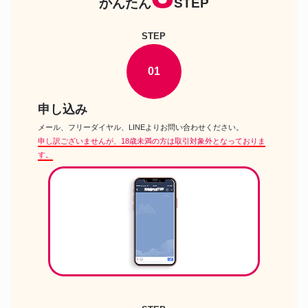
かんたん
STEP
キキララきせかえドール キキ ラ
リトルツインスターズグッズ
ラ 2種セット リトルツインスタ
ーズ サンリオ SANRIO 1998年
STEP
サンリオマイメロ シナモン ハン
ギョドン バク クロミ ポチャッ
ハンギョドングッズ
コ ぴあの もちもちころころ マ
01
スコット ぬいぐるみ ベビー
R509_3135k
非売品 サンリオ 東京リベンジャ
申し込み
けろけろけろっぴグッズ
ーズ けろけろけろっぴ ぬいぐる
み パスケース
メール、フリーダイヤル、LINEよりお問い合わせください。
ぐでたま バルファルク ぬいぐる
申し訳ございませんが、18歳未満の方は取引対象外となっておりま
ぐでたまグッズ
み
す。
Sanrio サンリオ 日本製 キキ ラ
キキララグッズ
ラ リトルツインスターズ 1976
最初期 哺乳瓶モチーフ 小物入れ
コンピュータ コネクション
サンリオSF文庫
1980年 サンリオSF文庫
リトルベリーコレクション ハロ
サンリオのぬいぐるみ
ーキティ ミニチュア15点セット
2005 チャーミーキティ ぬいぐ
ハローキティのぬいぐるみ
るみ チャーミー 猫 ネコ ねこ キ
ティ ちゃん ハローキティ
サンリオ ぬいぐるみ 北海道
2024年版 ハローキティー マイ