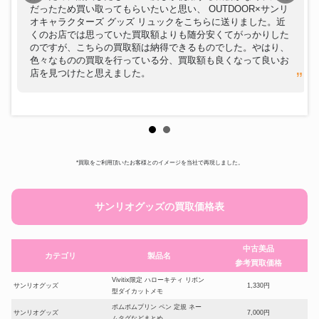
だったため買い取ってもらいたいと思い、 OUTDOOR×サンリ
オキャラクターズ グッズ リュックをこちらに送りました。近
くのお店では思っていた買取額よりも随分安くてがっかりした
のですが、こちらの買取額は納得できるものでした。やはり、
色々なものの買取を行っている分、買取額も良くなって良いお
店を見つけたと思えました。
*買取をご利用頂いたお客様とのイメージを当社で再現しました。
サンリオグッズの買取価格表
中古美品
カテゴリ
製品名
参考買取価格
Vivitix限定 ハローキティ リボン
サンリオグッズ
1,330円
型ダイカットメモ
ポムポムプリン ペン 定規 ネー
サンリオグッズ
7,000円
ムタグなどまとめ