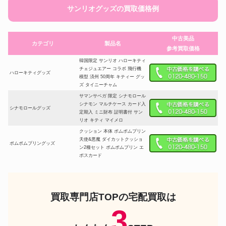
サンリオグッズの買取価格例
中古美品
カテゴリ
製品名
参考買取価格
韓国限定 サンリオ ハローキティ
チェジュエアー コラボ 飛行機
ハローキティグッズ
模型 済州 50周年 キティー グッ
ズ タイニーチャム
サマンサベガ 限定 シナモロール
シナモン マルチケース カード入
シナモロールグッズ
定期入 ミニ財布 証明書付 サン
リオ キティ マイメロ
クッション 本体 ポムポムプリン
天使&悪魔 ダイカットクッショ
ポムポムプリングッズ
ン2種セット ポムポムプリン エ
ポスカード
クロミ Mai:lish クロミ×メイドカ
フェコラボ ぬいぐるみ おねがい
マイメロディグッズ
マイメロディ 2006年 サンリオ
SANRIO KUROMI
買取専門店TOPの宅配買取は
サマンサベガ 限定 クロミ フリ
3
クロミグッズ
ル ビジュー ショルダーバッグ
証明書