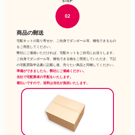
STEP
マイメロディのぬいぐるみ
メロディ シナモロール ポチャッ
コ クロミ キツネ
02
ぬいぐるみ クロミ ベビーデザイ
クロミのぬいぐるみ
ンぬいぐるみ マイメロディ
ハローキティ 長崎限定 ぬいぐる
商品の郵送
ご当地グッズ
み チューリップ ご当地キティ!!
タグ付き
宅配キットの取り寄せか、ご自身でダンボール等、梱包できるもの
45周年サンリオピューロランド
をご用意してください。
旧サンリオピューロランド商品
限定マイメロ マグカップ
弊社にご連絡いただければ、宅配キットをご自宅にお送りします。
忍者 ハンギョドン ペンケース
ご自身でダンボール等、梱包できる物をご用意していただき、下記
サンリオの文房具
メガネケース/筆箱
の宅配買取申込書に記載し後、売りたい商品と同梱してください。
準備ができましたら、弊社にご連絡ください。
当社で宅配業者の手配をいたします。
着払いですので、送料は当社が負担いたします。