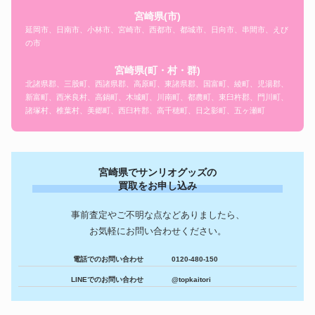
宮崎県(市)
延岡市、日南市、小林市、宮崎市、西都市、都城市、日向市、串間市、えび
の市
宮崎県(町・村・群)
北諸県郡、三股町、西諸県郡、高原町、東諸県郡、国富町、綾町、児湯郡、
新富町、西米良村、高鍋町、木城町、川南町、都農町、東臼杵郡、門川町、
諸塚村、椎葉村、美郷町、西臼杵郡、高千穂町、日之影町、五ヶ瀬町
宮崎県でサンリオグッズの
買取をお申し込み
事前査定やご不明な点などありましたら、
お気軽にお問い合わせください。
電話でのお問い合わせ
0120-480-150
LINEでのお問い合わせ
@topkaitori