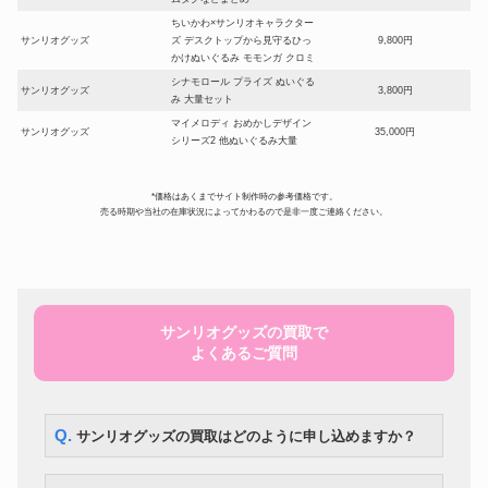
ちいかわ×サンリオキャラクター
サンリオグッズ
ズ デスクトップから見守るひっ
9,800円
かけぬいぐるみ モモンガ クロミ
シナモロール プライズ ぬいぐる
サンリオグッズ
3,800円
み 大量セット
マイメロディ おめかしデザイン
サンリオグッズ
35,000円
シリーズ2 他ぬいぐるみ大量
サンリオグッズ
クロミ ぬいぐるみ等大量
5,600円
リトルツインスターズ キキララ
*価格はあくまでサイト制作時の参考価格です。
サンリオグッズ
ソフビドール お洋服セットまと
7,700円
売る時期や当社の在庫状況によってかわるので是非一度ご連絡ください。
めて
ハンギョドン ぬいぐるみ クッシ
サンリオグッズ
4,900円
ョン リュック他まとめて
けろけろけろっぴの大冒険２ フ
サンリオグッズ
2,240円
ァミコンソフト 箱・説明書付
サンリオグッズの買取で
レトロサンリオ けろけろけろっ
サンリオグッズ
ぴ 食器 マグカップ 茶碗 グラス
3,220円
よくあるご質問
まとめて
トミーテック 鉄道コレクショ
サンリオグッズ
ン 西武鉄道30000系 ぐでたま
5,250円
スマイルトレイン基本3両セット
Q. サンリオグッズの買取はどのように申し込めますか？
ぐでたま たまごっち カバーセッ
サンリオグッズ
2,800円
ト